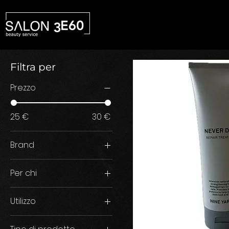
Filtra per
Prezzo
25 €
30 €
Brand
Nine Yards
Per chi
Donna
Utilizzo
Conditioner