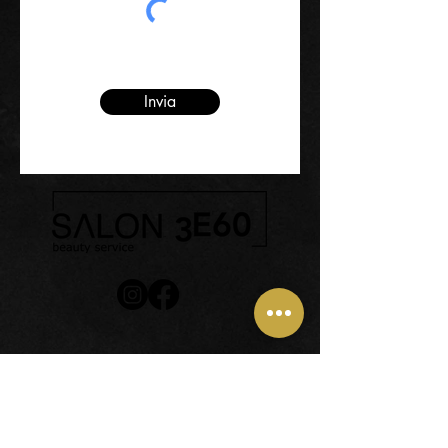
Invia
32014 - Ponte nelle Alpi -
Frazione Cadola (BL)