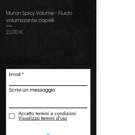
Muran Spicy Volume - Fluido
volumizzante capelli
Prezzo
22,00 €
Contattaci!
Email
Scrivi un messaggio
Accetto termini e condizioni
Visualizza termini d'uso