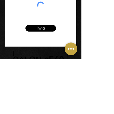
Invia
32014 - Ponte nelle Alpi -
Frazione Cadola (BL)