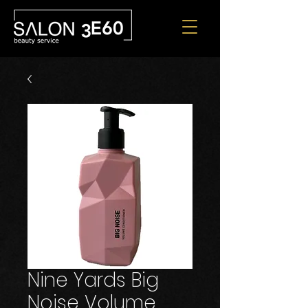
Nine Yards Big
Noise Volume