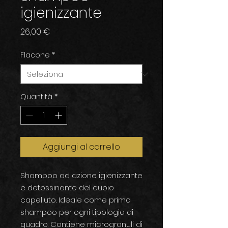
igienizzante
Prezzo
26,00 €
Flacone
*
Quantità
*
Aggiungi al carrello
Shampoo ad azione igienizzante
e detossinante del cuoio
capelluto. Ideale come primo
shampoo per ogni tipologia di
quadro. Contiene microgranuli di