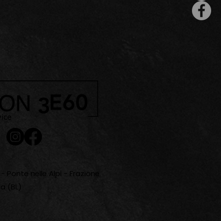
- Ponte nelle Alpi - Frazione
a (BL)