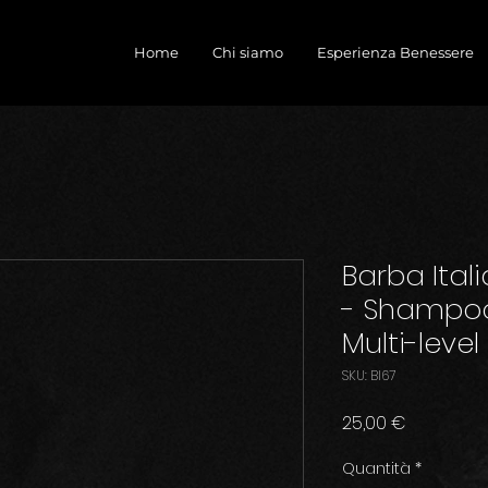
Home
Chi siamo
Esperienza Benessere
Barba Itali
- Shampoo
Multi-level
SKU: BI67
Prezzo
25,00 €
Quantità
*