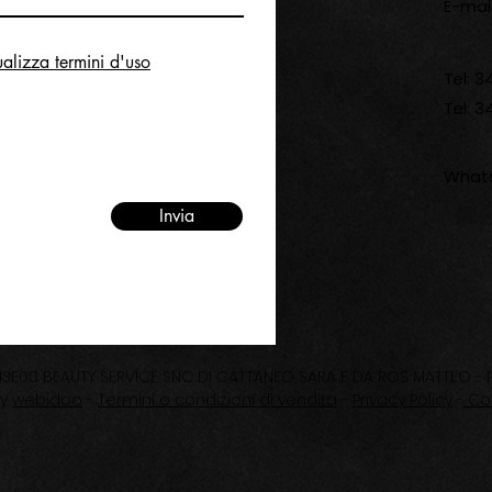
E-mai
ualizza termini d'uso
Tel: 
Tel: 
Whats
Invia
3E60 BEAUTY SERVICE SNC DI CATTANEO SARA E DA ROS MATTEO - P.
by
webidoo
-
Termini e condizioni di vendita
-
Privacy Policy
-
Coo
iva sulla raccolta
Le tue preferenze relative alla priva