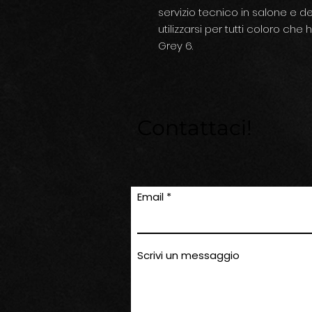
servizio tecnico in salone e 
utilizzarsi per tutti coloro che
Grey 6.
Contattaci!
Email
Scrivi un messaggio