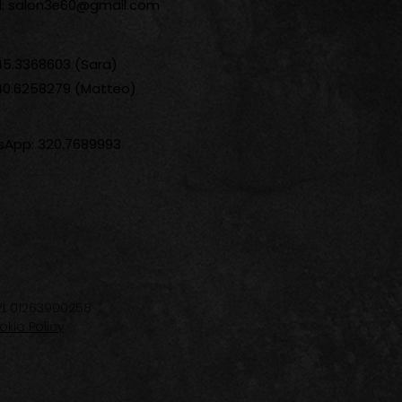
l:
salon3e60@gmail.com
345.3368603 (Sara)
340.6258279 (Matteo)
App: 320.7689993
I: 01263900258
kie Policy
cy