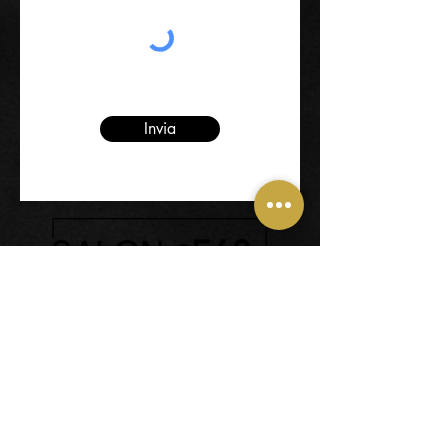
Invia
32014 - Ponte nelle Alpi -
Frazione Cadola (BL)