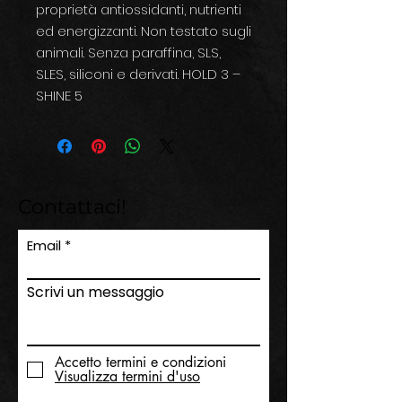
proprietà antiossidanti, nutrienti
ed energizzanti. Non testato sugli
animali. Senza paraffina, SLS,
SLES, siliconi e derivati. HOLD 3 –
SHINE 5
Contattaci!
Email
Scrivi un messaggio
Accetto termini e condizioni
Visualizza termini d'uso