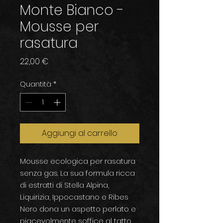
Monte Bianco -
Mousse per
rasatura
Prezzo
22,00 €
Quantità
*
Aggiungi al carrello
Mousse ecologica per rasatura
senza gas. La sua formula ricca
di estratti di Stella Alpina,
Liquirizia, Ippocastano e Ribes
Nero dona un aspetto perlato e
piacevolmente soffice al tatto.