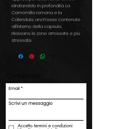
idratandolo in profondità. La
Camomilla romana e la
Calendula, anch’esse contenute
all’interno della capsula,
rilassano le zone arrossate e più
stressate.
Contattaci!
Email
Scrivi un messaggio
Accetto termini e condizioni