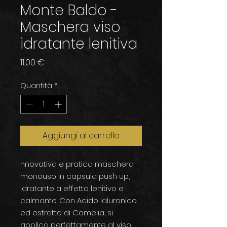
Monte Baldo -
Maschera viso
idratante lenitiva
Prezzo
11,00 €
Quantità
*
Aggiungi al carrello
nnovativa e pratica maschera
monouso in capsula push up,
idratante a effetto lenitivo e
calmante. Con Acido Ialuronico
ed estratto di Camelia, si
applica perfettamente al viso