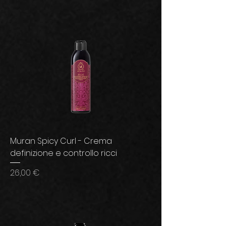
Muran Spicy Curl - Crema
definizione e controllo ricci
Prezzo
26,00 €