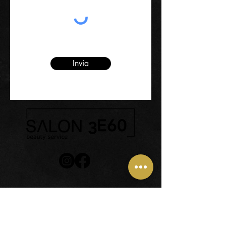
Invia
32014 - Ponte nelle Alpi -
Frazione Cadola (BL)