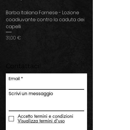
Barba Italiana Farnese - Lozione
coadiuvante contro la caduta dei
capelli
Prezzo
31,00 €
Contattaci!
Email
Scrivi un messaggio
Accetto termini e condizioni
Visualizza termini d'uso