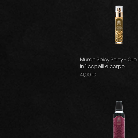
Muran Spicy Shiny - Olio
in 1 capelli e corpo
Prezzo
41,00 €