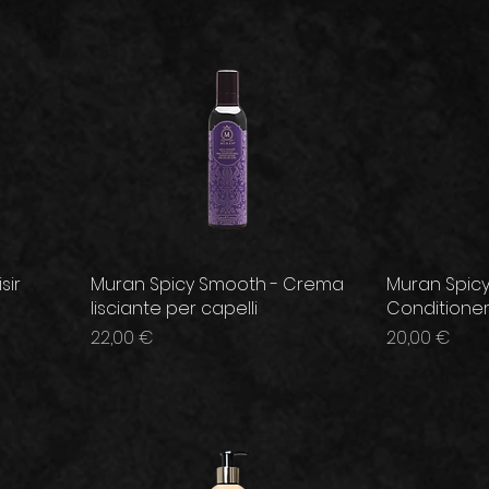
sir
Muran Spicy Smooth - Crema
Muran Spic
lisciante per capelli
Conditioner 
Prezzo
Prezzo
22,00 €
20,00 €