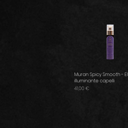
Muran Spicy Smooth - Eli
illuminante capelli
Prezzo
41,00 €