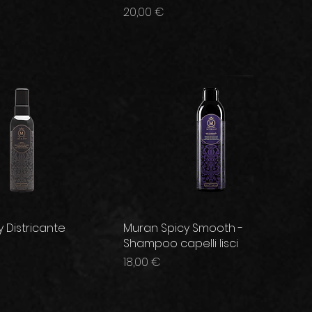
Prezzo
20,00 €
 Districante
Muran Spicy Smooth -
Shampoo capelli lisci
Prezzo
18,00 €