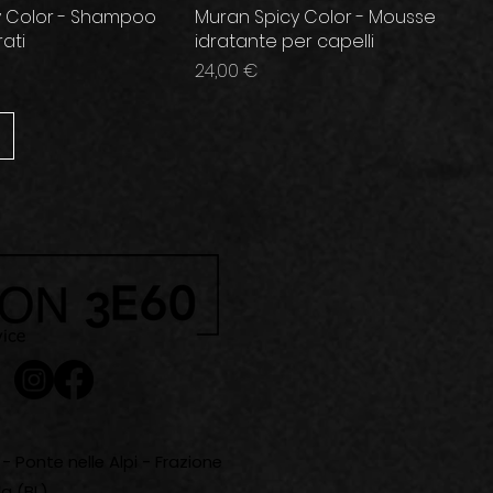
y Color - Shampoo
Muran Spicy Color - Mousse
rati
idratante per capelli
Prezzo
24,00 €
- Ponte nelle Alpi - Frazione
a (BL)