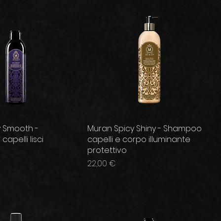
y Smooth -
Muran Spicy Shiny - Shampoo
capelli lisci
capelli e corpo illuminante
protettivo
Prezzo
22,00 €