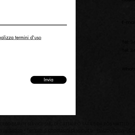
E-mai
ualizza termini d'uso
Tel: 
Tel: 
Whats
Invia
3E60 BEAUTY SERVICE SNC DI CATTANEO SARA E DA ROS MATTEO - P.
by
webidoo
-
Termini e condizioni di vendita
-
Privacy Policy
-
Coo