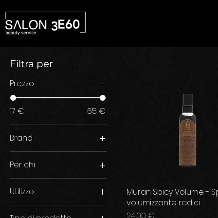
Filtra per
Prezzo
17 €
65 €
Brand
Muràn
Per chi
Donna
Utilizzo
Muran Spicy Volume - S
Unisex
volumizzante radici
Anti-giallo
Prezzo
24,00 €