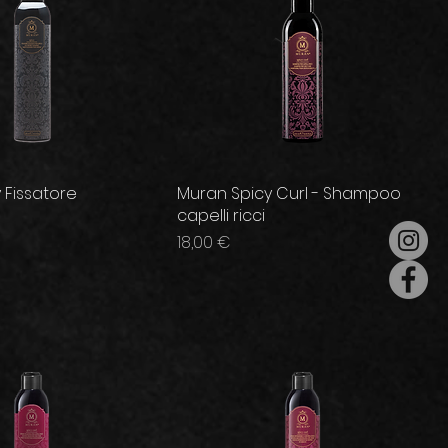
 Fissatore
Muran Spicy Curl - Shampoo
capelli ricci
Prezzo
18,00 €