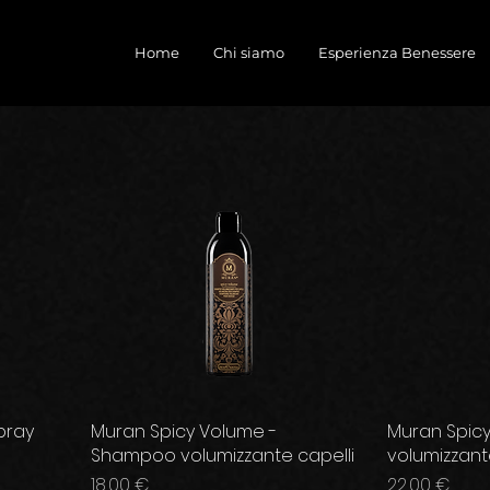
Home
Chi siamo
Esperienza Benessere
pray
Muran Spicy Volume -
Muran Spicy
Shampoo volumizzante capelli
volumizzant
Prezzo
Prezzo
18,00 €
22,00 €