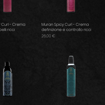
 Curl - Crema
Muran Spicy Curl - Crema
elli ricci
definizione e controllo ricci
Prezzo
26,00 €