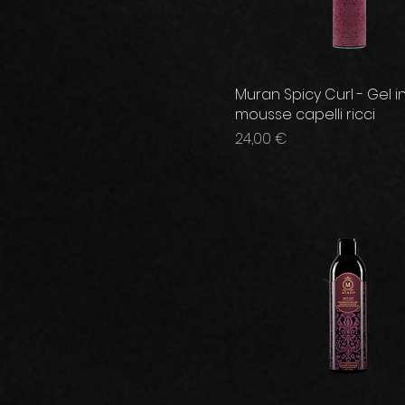
Muran Spicy Curl - Gel i
mousse capelli ricci
Prezzo
24,00 €