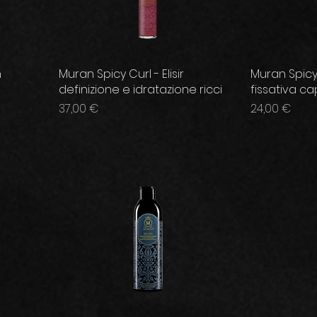
n
Muran Spicy Curl - Elisir
Muran Spicy
definizione e idratazione ricci
fissativa cap
Prezzo
Prezzo
37,00 €
24,00 €