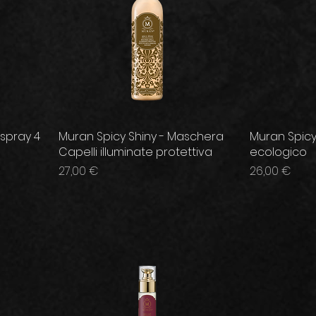
 spray 4
Muran Spicy Shiny - Maschera
Muran Spicy
Capelli illuminate protettiva
ecologico
Prezzo
Prezzo
27,00 €
26,00 €