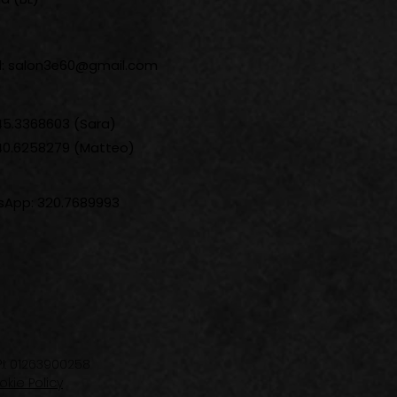
l:
salon3e60@gmail.com
345.3368603 (Sara)
340.6258279 (Matteo)
App: 320.7689993
I: 01263900258
kie Policy