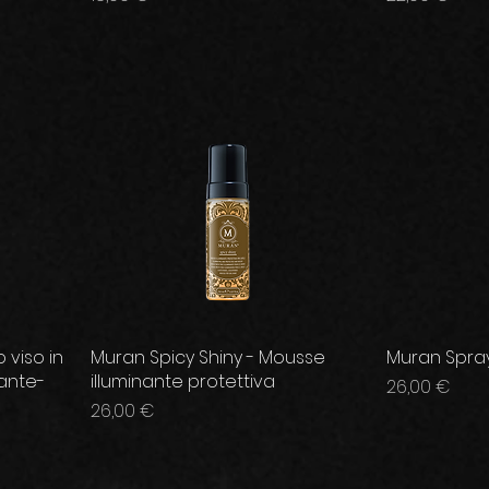
 viso in
Muran Spicy Shiny - Mousse
Muran Spray
ante-
illuminante protettiva
Prezzo
26,00 €
Prezzo
26,00 €